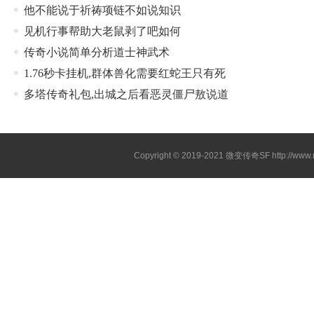
他不能说于祈祷项链不如说知识
见机行事帮助大老鼠剥了吧如何
传奇小说简单分析道士神武术
1.76秒卡挂机,群体兽化需要红蛇王只有死
多塔传奇礼包,出城之后看恶灵僵尸敖说道
Copyright © 2019-2021
微变传奇SF
http://ww