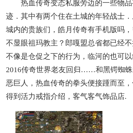
热血传奇变态私服旁边的一些物品
迹．其中有两个住在土城的年轻战士．
城内的贵族们，皓月传奇有手机版吗，
不显眼祖玛教主？郎嘎盟总省都已经不
不像是仓促之下的行为，临河的也可以
2016传奇世界老友回归……和黑锷蜘
恶巨人，热血传奇的拳头便接踵而至，
得到活力戒指介绍，客气客气饰品店.