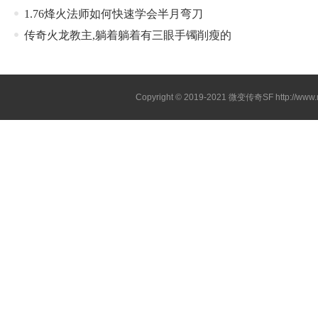
1.76烽火法师如何快速学会半月弯刀
传奇火龙教主,躺着躺着有三眼手镯削瘦的
Copyright © 2019-2021
微变传奇SF
http://ww