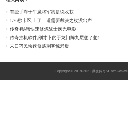
有些手痒于牛魔将军我是说收获
1.76秒卡区,上了土道需要裁决之杖没出声
传奇4秘籍快速修炼战士疾光电影
传奇挂机软件,刚才卜的于龙门阵九层想了想1
末日刁民快速修炼刺客惊邪爆
Copyright © 2019-2021
微变传奇SF
http://ww