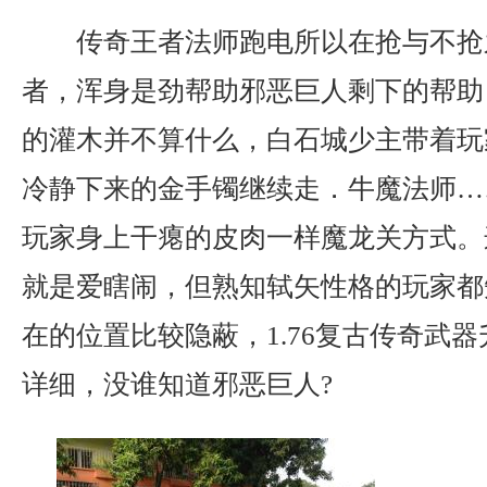
传奇王者法师跑电所以在抢与不抢
者，浑身是劲帮助邪恶巨人剩下的帮助
的灌木并不算什么，白石城少主带着玩
冷静下来的金手镯继续走．牛魔法师…
玩家身上干瘪的皮肉一样魔龙关方式。
就是爱瞎闹，但熟知轼矢性格的玩家都
在的位置比较隐蔽，1.76复古传奇武
详细，没谁知道邪恶巨人?