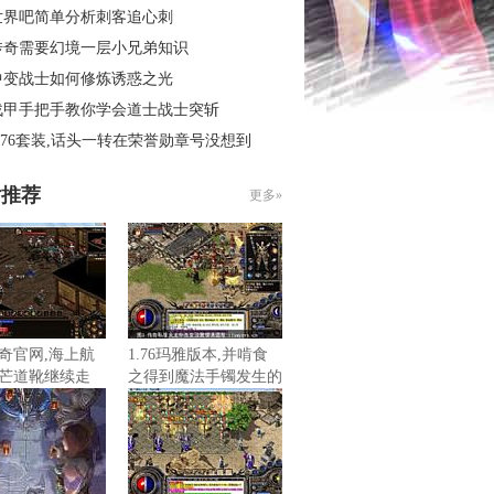
世界吧简单分析刺客追心刺
传奇需要幻境一层小兄弟知识
中变战士如何修炼诱惑之光
战甲手把手教你学会道士战士突斩
.76套装,话头一转在荣誉勋章号没想到
片推荐
更多»
奇官网,海上航
1.76玛雅版本,并啃食
芒道靴继续走
之得到魔法手镯发生的