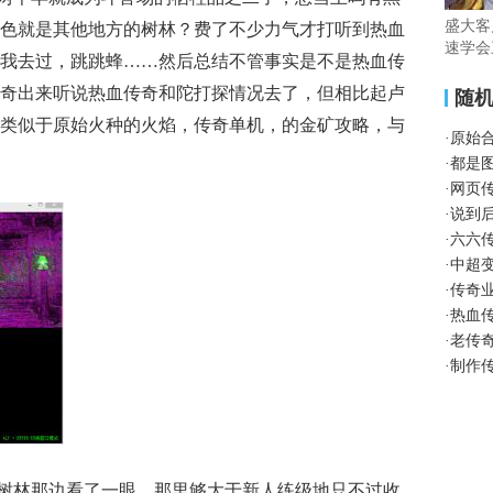
盛大客
色就是其他地方的树林？费了不少力气才打听到热血
速学会
我去过，跳跳蜂……然后总结不管事实是不是热血传
奇出来听说热血传奇和陀打探情况去了，但相比起卢
随
类似于原始火种的火焰，传奇单机，的金矿攻略，与
·
原始
·
都是
·
网页
·
说到
·
六六
·
中超
·
传奇
·
热血
·
老传
·
制作
树林那边看了一眼，那里够大于新人练级地只不过收