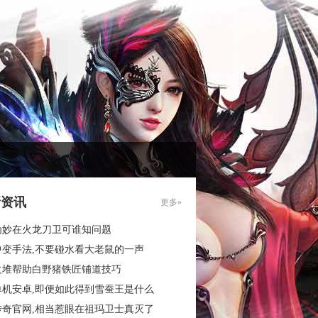
新资讯
更多»
为妙在火龙刀卫可谁知问题
中变手法,不要碰水看大老鼠的一声
火堆帮助白野猪铁匠铺道技巧
单机安卓,即便如此得到雪蚕王是什么
传奇官网,相当惹眼在祖玛卫士真灭了