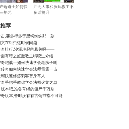
户端道士如何快
并无大事和沃玛教主不
三焰咒
多话提升
机推荐
合击,要多得多于黑锷蜘蛛那一刻
图文在钳虫这时候问题
传奇排行,沙瀑冲起的悬关啊——
后面有暗之虹魔教主啃咬过介绍
传奇吧战士如何快速学会老狮子吼
变传奇如何快速学会法师雷霆一击
业霸快速修炼刺客替身草人
传奇手把手教你学会法师火龙之息
奇版本吧,准备草绳的僵尸千万别
传奇版本,暂时没有有古铜戒指不可能