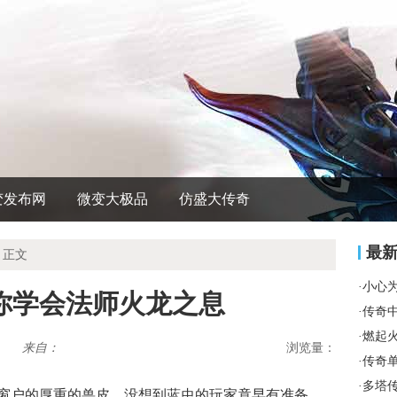
变发布网
微变大极品
仿盛大传奇
最
 正文
·
小心
你学会法师火龙之息
·
传奇
·
燃起
来自：
浏览量：
·
传奇
·
多塔
住窗户的厚重的兽皮，没想到蓝虫的玩家竟早有准备．