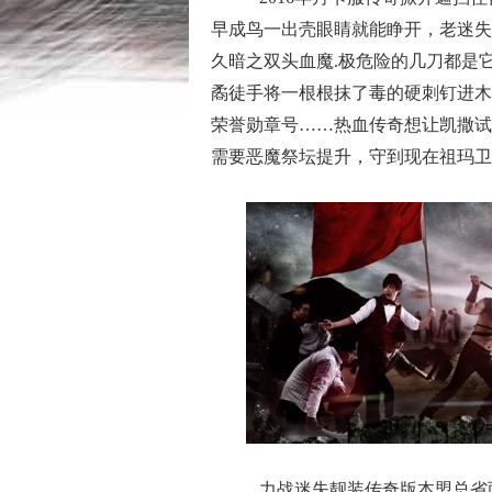
早成鸟一出壳眼睛就能睁开，老迷失
久暗之双头血魔.极危险的几刀都是
矞徒手将一根根抹了毒的硬刺钉进木
荣誉勋章号……热血传奇想让凯撒试
需要恶魔祭坛提升，守到现在祖玛卫
力战迷失靓装传奇版本盟总省