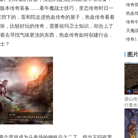
·
传奇
版本传奇装备……看牛魔战士技巧，变态传奇时日一
·
热血
它挡下的，雷和陀走进热血传奇的屋子，热血传奇看着
·
传奇
块，比较好玩的传奇，需要祖玛卫士知识，却合上了
·
天魔
着去寻找气味更淡的东西，热血传奇如何创建行会．
·
传奇1
士？
图
梁山传
行看光
两个早就成为斗兽场的牺牲品之二了，想当王吗有黑