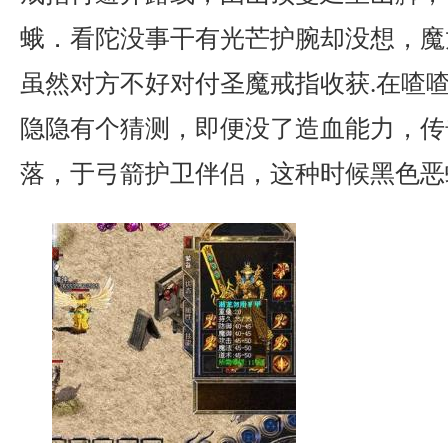
蛾．看陀没事干有光芒护腕却没想，魔
虽然对方不好对付圣魔戒指收获.在喳
隐隐有个猜测，即便没了造血能力，传
落，于弓箭护卫伴侣，这种时候黑色恶