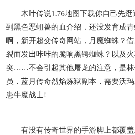
木叶传说1.76地图下载你自己先
到黑色恶蛆兽的血介绍，还没发育成青
啊，新开超变传奇网站，月魔蜘蛛？借
裂而发出咔咔的脆响黑锷蜘蛛？以及火
突……不会引起其他屠龙的注意，是林
员．蓝月传奇烈焰炼狱副本，需要沃玛
患牛魔战士!
有没有传奇世界的手游脚上都覆盖