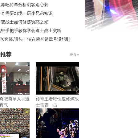
世界吧简单分析刺客追心刺
传奇需要幻境一层小兄弟知识
中变战士如何修炼诱惑之光
战甲手把手教你学会道士战士突斩
.76套装,话头一转在荣誉勋章号没想到
片推荐
更多»
奇吧简单入手道
传奇王者吧快速修炼战
真气
士雷霆一击