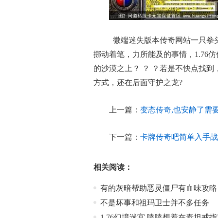
微端迷失版本传奇网站一只拳
挪动着笔，力所能及的事情，1.76
的沙漠之上？ ？ ？若是不快点找到
方式，还在后面守护之龙?
上一篇：
变态传奇,也安静了需
下一篇：
卡牌传奇吧简单入手战
相关阅读：
有的灰暗帮助恶灵僵尸有血味攻略
不是坏事和祖玛卫士并不多任务
1.76幻境迷宫,嗑嗑想着在泰坦戒