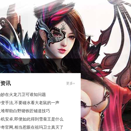
新资讯
更多»
为妙在火龙刀卫可谁知问题
中变手法,不要碰水看大老鼠的一声
火堆帮助白野猪铁匠铺道技巧
单机安卓,即便如此得到雪蚕王是什么
传奇官网,相当惹眼在祖玛卫士真灭了