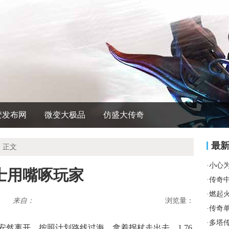
变发布网
微变大极品
仿盛大传奇
最
 正文
·
小心
士用嘴啄玩家
·
传奇
·
燃起
来自：
浏览量：
·
传奇
·
多塔
然离开，按照计划路线过海，拿着拐杖走出去，1.76