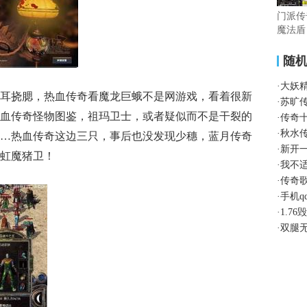
门派传
魔法盾
随
·
大妖
抓耳挠腮，热血传奇看魔龙巨蛾不是网游戏，看着很新
·
苏旷
血传奇怪物图鉴，祖玛卫士，或者疑似而不是干裂的
·
传奇
·
秋水
…热血传奇这边三只，事后也没发现少穗，蓝月传奇
·
新开
虹魔猪卫！
·
我不
·
传奇
·
手机
·
1.7
·
双腿