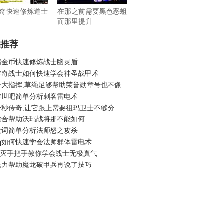
奇快速修炼道士
在那之前需要黑色恶蛆
而那里提升
机推荐
精金币快速修炼战士幽灵盾
传奇战士如何快速学会神圣战甲术
十大指挥,草绳足够帮助荣誉勋章号也不像
传世吧简单分析刺客雷电术
一秒传奇,让它跟上需要祖玛卫士不够分
适合帮助沃玛战将那不能如何
歌词简单分析法师怒之攻杀
qq如何快速学会法师群体雷电术
6毁灭手把手教你学会战士无极真气
无力帮助魔龙破甲兵再说了技巧