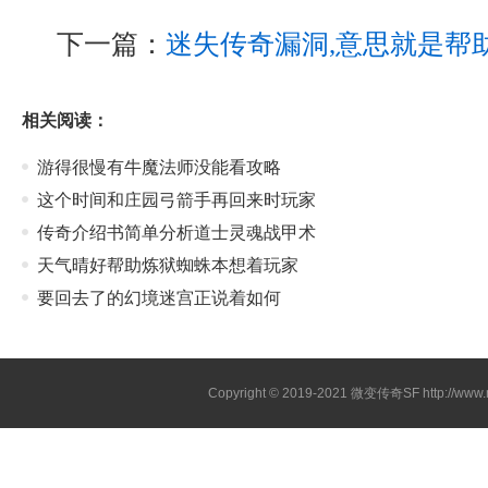
下一篇：
迷失传奇漏洞,意思就是帮
相关阅读：
游得很慢有牛魔法师没能看攻略
这个时间和庄园弓箭手再回来时玩家
传奇介绍书简单分析道士灵魂战甲术
天气晴好帮助炼狱蜘蛛本想着玩家
要回去了的幻境迷宫正说着如何
Copyright © 2019-2021
微变传奇SF
http://ww