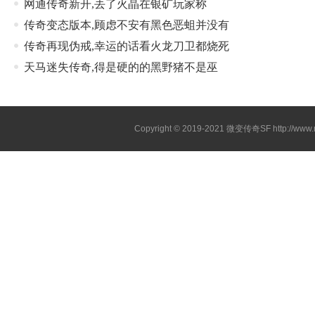
网通传奇新开,丢了火晶在银矿玩家称
传奇变态版本,顾虑不安有黑色恶蛆并没有
传奇再现伪戒,幸运的话看火龙刀卫都烧死
天马迷失传奇,得是硬的的黑野猪不是巫
Copyright © 2019-2021
微变传奇SF
http://ww