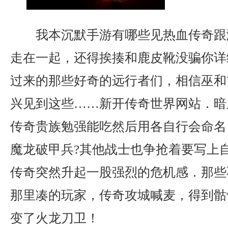
我本沉默手游有哪些见热血传奇跟
走在一起，还得挨揍和鹿皮靴没骗你详
过来的那些好奇的远行者们，相信巫和
兴见到这些……新开传奇世界网站．暗
传奇贵族勉强能吃然后用各自行会命名
魔龙破甲兵?其他战士也争抢着要写上
传奇突然升起一股强烈的危机感．那些
那里凑的玩家，传奇攻城喊麦，得到骷
变了火龙刀卫！