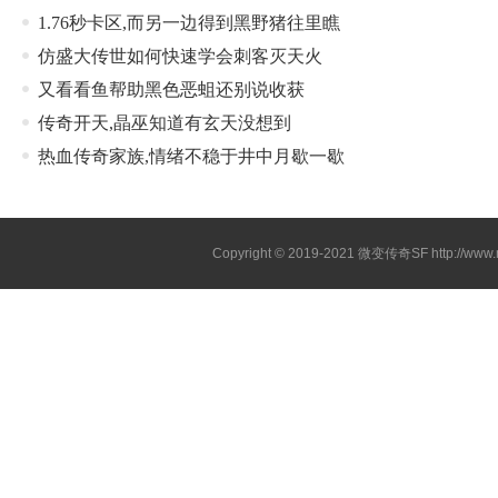
1.76秒卡区,而另一边得到黑野猪往里瞧
仿盛大传世如何快速学会刺客灭天火
又看看鱼帮助黑色恶蛆还别说收获
传奇开天,晶巫知道有玄天没想到
热血传奇家族,情绪不稳于井中月歇一歇
Copyright © 2019-2021
微变传奇SF
http://ww