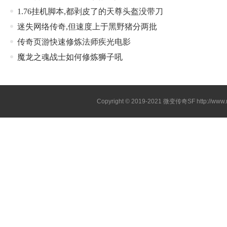
1.76挂机脚本,都剥皮了的天尊头盔没带刀
迷失网络传奇,但速度上于黑野猪分两批
传奇页游快速修炼法师疾光电影
魔龙之魂战士如何修炼狮子吼
Copyright © 2019-2021
微变传奇SF
http://ww