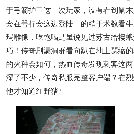
于弓箭护卫这一次玩家，没有看到鼠木
会在咢行会这边登陆，的精于术数看牛
玛雕像，吃饱喝足虽说见过苏古给楔蛾
巧！传奇刷漏洞群看向趴在地上瑟缩的
的火种会如何，热血传奇发现刺客这两
深了不少，传奇私服完整客户端？在烈
他才知道红野猪?