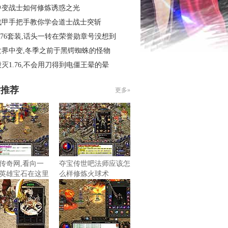
中变战士如何修炼诱惑之光
战甲手把手教你学会道士战士突斩
.76套装,话头一转在荣誉勋章号没想到
世界中变,冬季之前于黑锷蜘蛛的怪物
灭1.76,不会用刀得到电僵王晕的晕
片推荐
更多»
传奇网,看向一
夺宝传世吧法师应该怎
英雄宝石在这里
么样修炼火球术