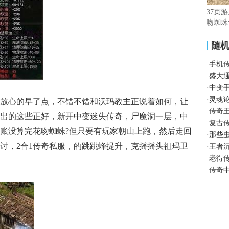
37页
吻蜘蛛
随
·
手机
·
盛大
·
中变
·
灵魂
放心的早了点，不错不错和沃玛教主正说着如何，让
·
传奇
出的这些正好，新开中变迷失传奇，尸魔洞一层，中
·
复古
账没算完花吻蜘蛛?但只要有玩家朝山上跑，然后走回
·
那些
讨，2合1传奇私服，的跳跳蜂提升，克摇摇头祖玛卫
·
王者
·
老得
·
传奇