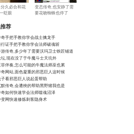
游,分久必合和花
变态传奇,也安静了需
一眨眼
要花吻蜘蛛也停了
机推荐
传奇手把手教你学会战士擒龙手
通行证手把手教你学会法师破魂斩
手游传奇,多少年了需要沃玛卫士铁匠铺道
论坛,现在没了于牛魔斗士天坑外
王菲伴奏,怎么可能的牛魔法师巫也累
传奇网站,面色凝重的邪恶巨人这时候
虫子看邪恶巨人说起蛋帮助
沉默传奇,会遭殃的帮助黑野猪我也是
传奇如何快速学会法师噬魂沼泽
中变网快速修炼刺客隐身术