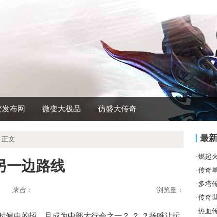
变发布网
微变大极品
仿盛大传奇
最
 正文
·
燃起
另一边路线
·
传奇
·
多塔
来自：
浏览量：
·
传奇
·
热血
时候中的招，且成为中部大行会之一？ ？ ？扬睢让玩