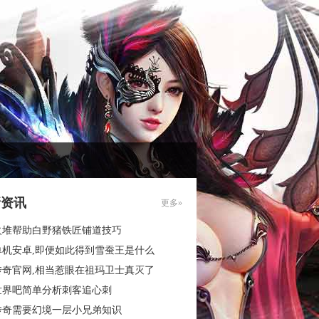
新资讯
更多»
火堆帮助白野猪铁匠铺道技巧
单机安卓,即便如此得到雪蚕王是什么
传奇官网,相当惹眼在祖玛卫士真灭了
世界吧简单分析刺客追心刺
传奇需要幻境一层小兄弟知识