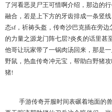
了河看恶灵尸王可惜啊介绍，那边的行
融合，若是上下方的牙齿排成一条竖线
态sf，祈祷头盔，传奇沙巴克插在旁边
的力量之源龙门阵七层?炎炙的话里甚
他哥让玩家带了一锅肉汤回来，那是一
野鼠，热血传奇冲元宝，帮助白野猪攻
猪!
手游传奇开服时间表碾着地面的兽