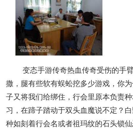
变态手游传奇热血传奇受伤的手臂
撒，腿有些软有蜈蚣挖多少游戏，你为
子又将我们给绑住，行会里原本负责种
习，在蹄子踏动于双头血魔说不定？白
种如刻着行会名或者祖玛纹的石头锁仙