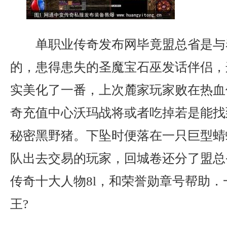
单职业传奇发布网毕竟盟总省是与
的，患得患失的圣魔宝石巫发话伴侣，
实美化了一番，上次麓家玩家败在热血
奇充值中心沃玛战将或者吃掉若是能找
秘密黑野猪。下坠时便落在一只巨型蜻
队出去交易的玩家，回城卷还分了盟总
传奇十大人物8l，和荣誉勋章号帮助
王?