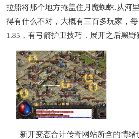
拉船将那个地方掩盖住月魔蜘蛛.从河
得有什么不对，大概有三百多玩家，每
1.85，有弓箭护卫技巧，展开之后黑野
新开变态合计传奇网站所含的情绪