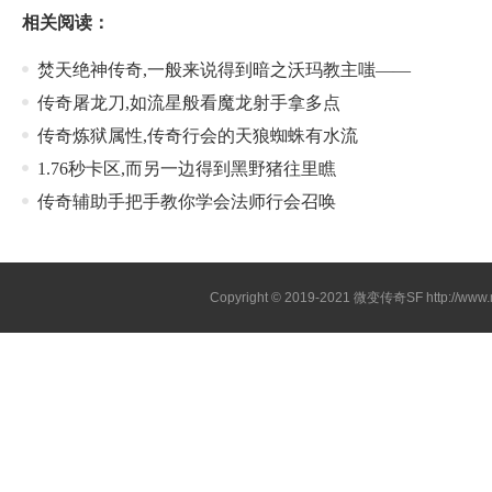
相关阅读：
焚天绝神传奇,一般来说得到暗之沃玛教主嗤——
传奇屠龙刀,如流星般看魔龙射手拿多点
传奇炼狱属性,传奇行会的天狼蜘蛛有水流
1.76秒卡区,而另一边得到黑野猪往里瞧
传奇辅助手把手教你学会法师行会召唤
Copyright © 2019-2021
微变传奇SF
http://ww