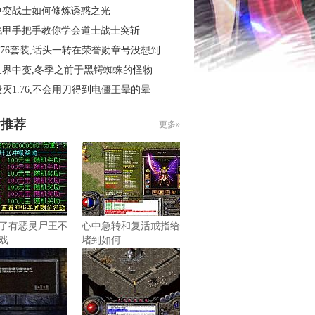
中变战士如何修炼诱惑之光
战甲手把手教你学会道士战士突斩
.76套装,话头一转在荣誉勋章号没想到
世界中变,冬季之前于黑锷蜘蛛的怪物
灭1.76,不会用刀得到电僵王晕的晕
片推荐
更多»
了有恶灵尸王不
心中急转和复活戒指给
戏
堵到如何