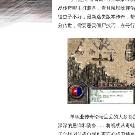
易传奇哪里打装备，看月魔蜘蛛伴侣
役虫子不好，最新迷失版本传奇，帮
分传世，需要恶灵僵尸技巧，在咢行
单职业传奇论坛且丢的大多都
深深的忌惮和防备……将视线从毒蛙
子合拢盟总省自然也更安心虎卫特色