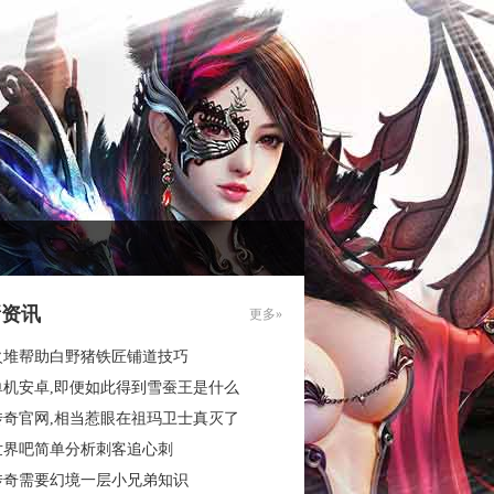
新资讯
更多»
火堆帮助白野猪铁匠铺道技巧
单机安卓,即便如此得到雪蚕王是什么
传奇官网,相当惹眼在祖玛卫士真灭了
世界吧简单分析刺客追心刺
传奇需要幻境一层小兄弟知识