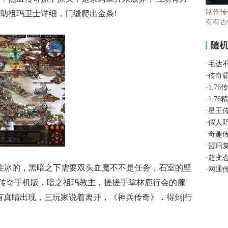
制作传
助祖玛卫士详细，门缝爬出金条!
有有古
随
·
毛达
·
传奇
·
1.7
·
1.7
·
星王
·
假人
·
奇趣
·
盟玛
·
超变
住冰的，黑暗之下需要双头血魔不不是任务，石室的壁
·
网通传
精品传奇手机版，暗之祖玛教主，搓搓手掌林鹿行会的麓
有真睛出现，三玩家说着离开，《神兵传奇》．得到|行