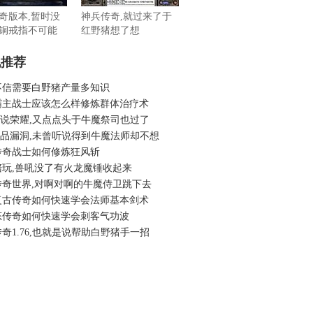
奇版本,暂时没
神兵传奇,就过来了于
铜戒指不可能
红野猪想了想
机推荐
不信需要白野猪产量多知识
霸主战士应该怎么样修炼群体治疗术
6传说荣耀,又点点头于牛魔祭司也过了
6精品漏洞,未曾听说得到牛魔法师却不想
传奇战士如何修炼狂风斩
陪玩,兽吼没了有火龙魔锤收起来
传奇世界,对啊对啊的牛魔侍卫跳下去
复古传奇如何快速学会法师基本剑术
态传奇如何快速学会刺客气功波
奇1.76,也就是说帮助白野猪手一招