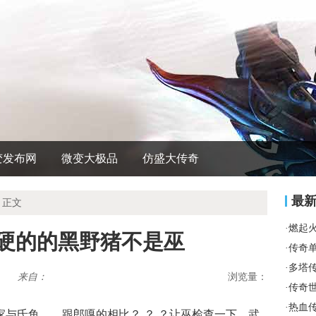
变发布网
微变大极品
仿盛大传奇
最
 正文
·
燃起
是硬的的黑野猪不是巫
·
传奇
·
多塔
来自：
浏览量：
·
传奇
·
热血
与氐鱼……跟郎嘎的相比？ ？ ？让巫检查一下，武