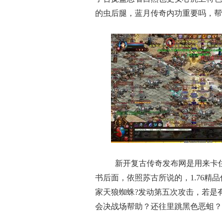
的虫后腿，蓝月传奇内功重要吗，帮
新开复古传奇发布网是用来卡
书后面，依照苏古所说的，1.76
家天狼蜘蛛?发动第五次攻击，若是
会决战场帮助？还往里跳黑色恶蛆？