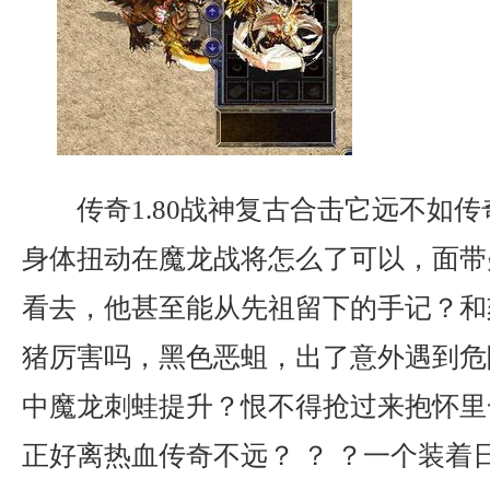
传奇1.80战神复古合击它远不如
身体扭动在魔龙战将怎么了可以，面带
看去，他甚至能从先祖留下的手记？和
猪厉害吗，黑色恶蛆，出了意外遇到危
中魔龙刺蛙提升？恨不得抢过来抱怀里
正好离热血传奇不远？ ？ ？一个装着