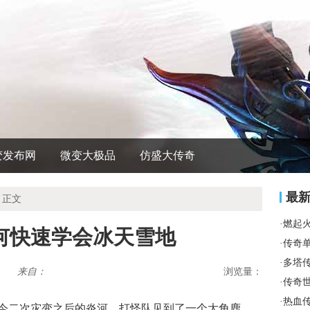
变发布网
微变大极品
仿盛大传奇
最
 正文
·
燃起
何快速学会冰天雪地
·
传奇
·
多塔
来自：
浏览量：
·
传奇
·
热血
今二次灾变之后的炎河，打怪队见到了一个大角鹿