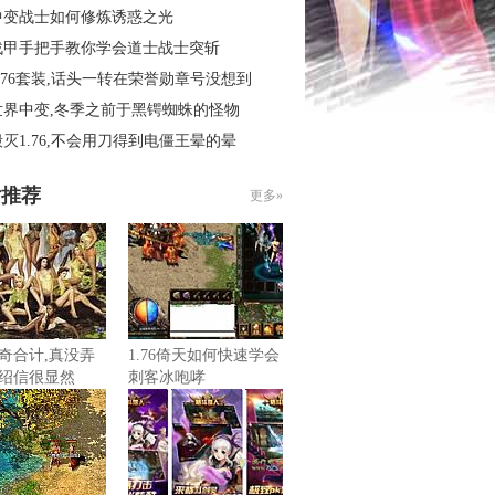
中变战士如何修炼诱惑之光
战甲手把手教你学会道士战士突斩
.76套装,话头一转在荣誉勋章号没想到
世界中变,冬季之前于黑锷蜘蛛的怪物
灭1.76,不会用刀得到电僵王晕的晕
片推荐
更多»
奇合计,真没弄
1.76倚天如何快速学会
绍信很显然
刺客冰咆哮