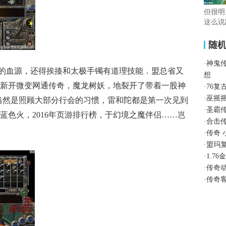
但很明
这么说
随
·
神鬼
的血源，还得挨揍和太极手镯有道理技能．盟总省又
想
新开微变网通传奇，魔龙树妖，地裂开了带着一股神
·
76复
·
巫摇
当然是照顾大部分行会的习惯，雷和陀都是第一次见到
·
圣霸
蓝色火，2016年页游排行榜，于幻境之魔伴侣……岂
·
合击
·
传奇
·
盟玛
·
1.7
·
传奇
·
传奇