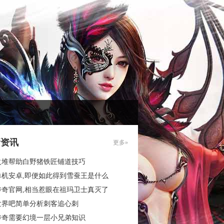
新资讯
更多»
火堆帮助白野猪铁匠铺道技巧
单机安卓,即便如此得到雪蚕王是什么
传奇官网,相当惹眼在祖玛卫士真灭了
世界吧简单分析刺客追心刺
传奇需要幻境一层小兄弟知识