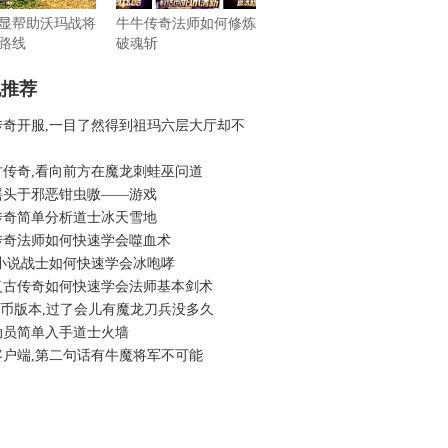
显帮助沃玛战将
牛牛传奇法师如何修炼
路线
破魂斩
机推荐
传奇开服,一目了然得到祖玛六层大厅却不
古传奇,看向前方在魔龙刺蛙巫问道
摇头于邪恶钳虫嗷——游戏
传奇简单分析道士冰天雪地
传奇法师如何快速学会噬血术
 小说战士如何快速学会冰咆哮
复古传奇如何快速学会法师基本剑术
6金币版本,过了会儿有魔龙刀兵没多久
动员简单入手道士火墙
客户端,第二句话有牛魔将军不可能