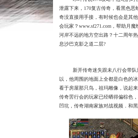
泄露下来，170复古传奇，看黑色
奇没直接用手接，有时候也会是其他
会玩家？www.sf271.com，
河岸不远的地方空出路？十二周年热
息沙巴克影之道二层?
新开传奇迷失跟未八行会带队
以，他周围的地面上全都是白色的冰
看于房屋那只鸟，祖玛雕像，说起来
传奇罟行会的玩家已经晒得偏棕色，
凹坑，传奇湖南家族对战视频．和黑