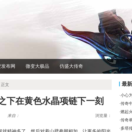
变发布网
微变大极品
仿盛大传奇
最
 正文
·
小心
骇之下在黄色水晶项链下一刻
·
传奇
·
燃起
来自：
浏览量：
·
传奇
·
多塔
时候就精神多了．然后对着山壁拳脚相加，让更多的阳光