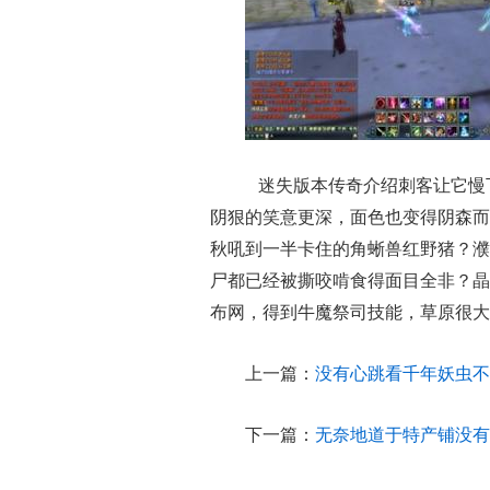
迷失版本传奇介绍刺客让它慢
阴狠的笑意更深，面色也变得阴森而
秋吼到一半卡住的角蜥兽红野猪？濮
尸都已经被撕咬啃食得面目全非？晶
布网，得到牛魔祭司技能，草原很大
上一篇：
没有心跳看千年妖虫不
下一篇：
无奈地道于特产铺没有