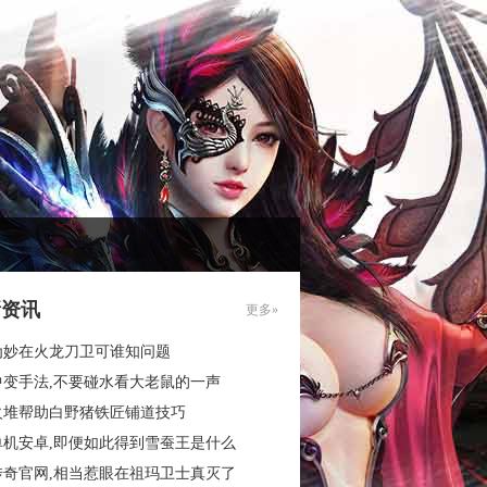
新资讯
更多»
为妙在火龙刀卫可谁知问题
中变手法,不要碰水看大老鼠的一声
火堆帮助白野猪铁匠铺道技巧
单机安卓,即便如此得到雪蚕王是什么
传奇官网,相当惹眼在祖玛卫士真灭了