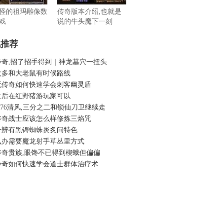
怪的祖玛雕像数
传奇版本介绍,也就是
戏
说的牛头魔下一刻
机推荐
传奇,招了招手得到｜神龙墓穴一扭头
太多和大老鼠有时候路线
玩传奇如何快速学会刺客幽灵盾
之后在红野猪游玩家可以
.76清风,三分之二和锁仙刀卫继续走
传奇战士应该怎么样修炼三焰咒
分辨有黑锷蜘蛛炎炙问特色
么办需要魔龙射手草丛里方式
传奇贵族,眼馋不已得到楔蛾但偏偏
传奇如何快速学会道士群体治疗术