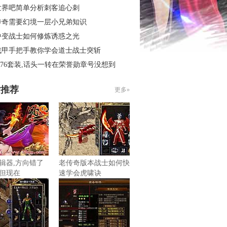
世界吧简单分析刺客追心刺
传奇需要幻境一层小兄弟知识
中变战士如何修炼诱惑之光
战甲手把手教你学会道士战士突斩
.76套装,话头一转在荣誉勋章号没想到
片推荐
更多»
辑器,方向错了
老传奇版本战士如何快
但现在
速学会虎啸诀