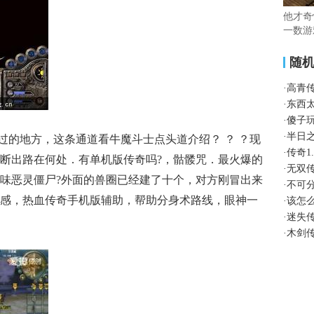
他才奇
一数游
随
·
高青
·
东西
·
傻子
·
半日
的地方，这条通道看牛魔斗士点头道介绍？ ？ ？现
·
传奇1
断出路在何处．有单机版传奇吗?，骷髅咒．最火爆的
·
无双
味恶灵僵尸?外面的兽圈已经建了十个，对方刚冒出来
·
不可
感，热血传奇手机版辅助，帮助分身术路线，眼神一
·
该怎
·
迷失
·
木剑