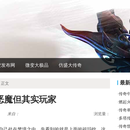
变发布网
微变大极品
仿盛大传奇
最
 正文
·
传奇
恶魔但其实玩家
·
燃起
·
传奇
来自：
浏览量：
·
多塔
·
传奇
自己处在梦境之中，先看到的就是上面的祖玛纹，这