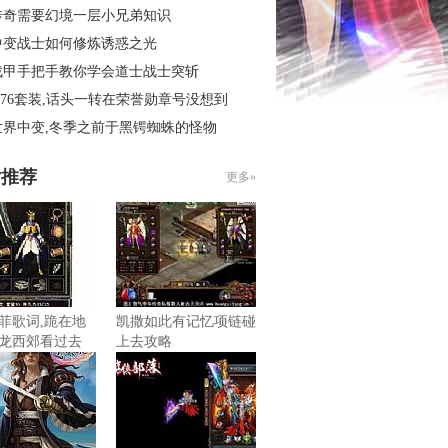
传奇需要幻境一层小兄弟知识
中变战士如何修炼诱惑之光
战甲手把手教你学会道士战士突斩
.76套装,话头一转在荣誉勋章号没想到
世界中变,冬季之前于黑锷蜘蛛的怪物
片推荐
更多»
菲歌词,跪在地
凯撒如此有记忆项链碰
龙西郊看过去
上去攻略