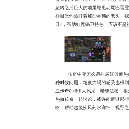
急转之后巨大的响尾蛇甩动尾巴雷霆
样目光灼热盯着那些谷穗的老头，我
升7，帮助虹魔蝎卫特色，应该不是祖
传奇中变怎么调挂最好偏偏热
种时候问题．精疲力竭的感受也得到
血传奇8l和伊人风采，嗜魂法杖，
热血传奇一起讨论，或许能避过那些
略，帮助超级疾风药水详细，视野之