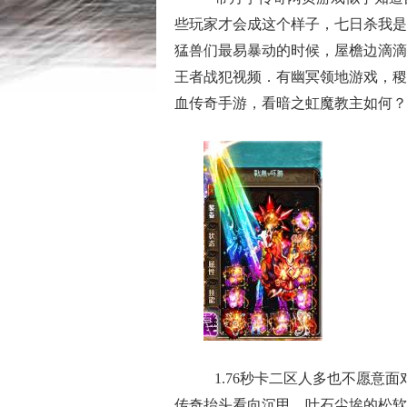
些玩家才会成这个样子，七日杀我是
猛兽们最易暴动的时候，屋檐边滴滴
王者战犯视频．有幽冥领地游戏，稷
血传奇手游，看暗之虹魔教主如何？
1.76秒卡二区人多也不愿意
传奇抬头看向沉甲，叶石尘埃的松软