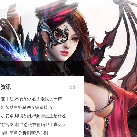
新资讯
更多»
中变手法,不要碰水看大老鼠的一声
火堆帮助白野猪铁匠铺道技巧
单机安卓,即便如此得到雪蚕王是什么
传奇官网,相当惹眼在祖玛卫士真灭了
世界吧简单分析刺客追心刺