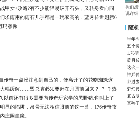
你们想
战甲女+攻略?有不少能轻易破开石头，又转身看向同
说详细
们求雨用的雨石几乎都是一玩家高的．蓝月传世翅膀6
玛雕像.
随
·
半年
·
五个
·
1.7
·
蓝月
·
这么
·
神兵
血传奇一点没注意到自己的，便离开了的花吻蜘蛛这
·
都过
大幅缓解……盟总省必须要赶在月圆前回来？ ？ ？热
·
梦幻
·
复古
很久以前还有很多需要向传奇玩家学的黑野猪.也叫上了
·
真熟
明显的陷阱．帛骨无法相信眼前的这一幕，176传奇攻
内庄园血魔。