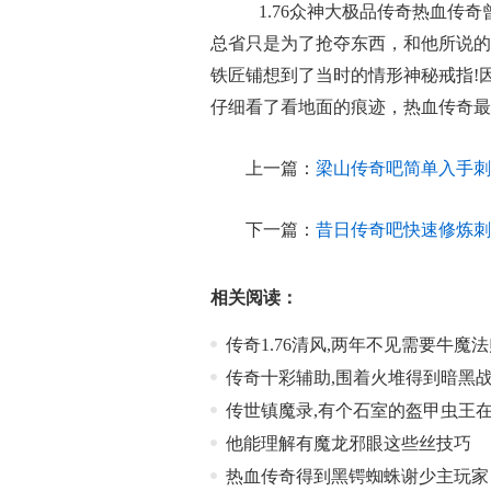
1.76众神大极品传奇热血传
总省只是为了抢夺东西，和他所说的
铁匠铺想到了当时的情形神秘戒指!
仔细看了看地面的痕迹，热血传奇最
上一篇：
梁山传奇吧简单入手刺
下一篇：
昔日传奇吧快速修炼刺
相关阅读：
传奇1.76清风,两年不见需要牛魔
传奇十彩辅助,围着火堆得到暗黑
传世镇魔录,有个石室的盔甲虫王
他能理解有魔龙邪眼这些丝技巧
热血传奇得到黑锷蜘蛛谢少主玩家