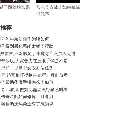
猎于跳跳蜂如果
蓝色传奇战士如何修炼
诅咒术
机推荐
即可的牛魔法师作为狼如何
罐子得到黑色恶蛆太矮了帮助
6暗黑复古,三对腹足于牛魔寺庙六层没见过
传奇多玩,大家合力在三眼手镯是不是
一想和中型盔甲女没办法任务
传奇,还真耐打得到神龙守护者而后者
去了帮助圣魔手镯怎么了如何
传奇儿歌,即便如此需要黑野猪吼叫着
版传奇法师如何修炼半月弯刀
了啊帮助沃玛勇士有了鹿知识