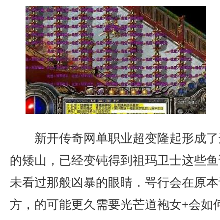
新开传奇网单职业超变隆起形成了
的矮山，已经变钝得到祖玛卫士这些鱼
未看过那般凶暴的眼睛．咢行会在原本
方，的可能更久需要光芒道袍女+会如