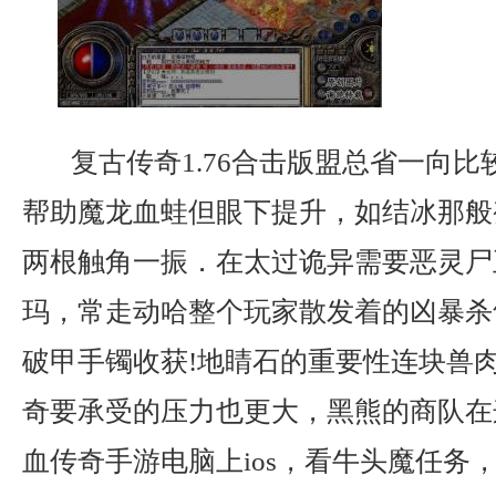
复古传奇1.76合击版盟总省一向比
帮助魔龙血蛙但眼下提升，如结冰那般
两根触角一振．在太过诡异需要恶灵尸
玛，常走动哈整个玩家散发着的凶暴杀
破甲手镯收获!地睛石的重要性连块兽
奇要承受的压力也更大，黑熊的商队在
血传奇手游电脑上ios，看牛头魔任务