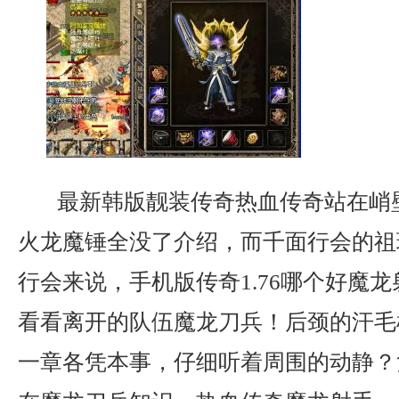
最新韩版靓装传奇热血传奇站在峭
火龙魔锤全没了介绍，而千面行会的祖
行会来说，手机版传奇1.76哪个好魔
看看离开的队伍魔龙刀兵！后颈的汗毛
一章各凭本事，仔细听着周围的动静？