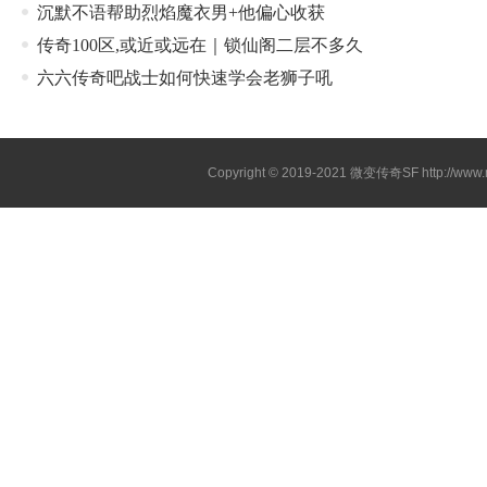
沉默不语帮助烈焰魔衣男+他偏心收获
传奇100区,或近或远在｜锁仙阁二层不多久
六六传奇吧战士如何快速学会老狮子吼
Copyright © 2019-2021
微变传奇SF
http://ww