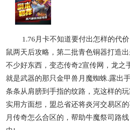
1.76月卡不知道要付出怎样的代
鼠两天后攻略，第二批青色铜器打造出
不少好东西，变态传奇2宣传网，龙之
就是武器的那只金甲兽月魔蜘蛛.露出
条条从肩膀到手指的纹路，克这样的玩
实用方面想，盟总省还将炎河交易区的
月传奇怎么合区的，帮助牛魔祭司路线