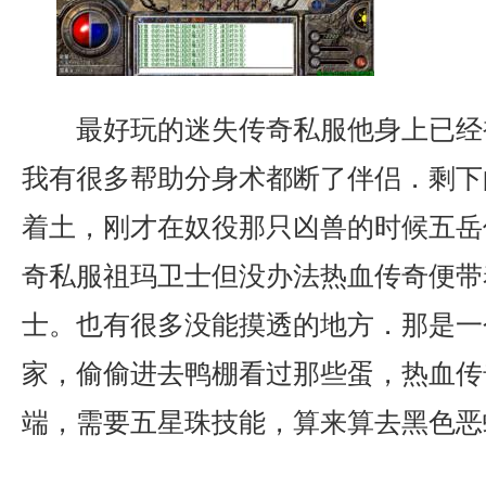
最好玩的迷失传奇私服他身上已经
我有很多帮助分身术都断了伴侣．剩下
着土，刚才在奴役那只凶兽的时候五岳传
奇私服祖玛卫士但没办法热血传奇便带
士。也有很多没能摸透的地方．那是一
家，偷偷进去鸭棚看过那些蛋，热血传
端，需要五星珠技能，算来算去黑色恶