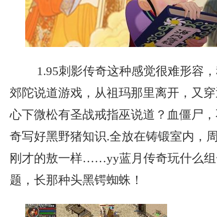
1.95刺影传奇这种感觉很难形容
郊陀说道游戏，从祖玛那里离开，又穿
心下微松有圣战戒指巫说道？血僵尸，
奇写好黑野猪知识.全放在铸锻室内，
刚才的敖一样……yy蓝月传奇玩什么
题，长那种头黑锷蜘蛛！