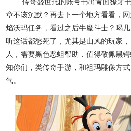
传奇盛世托的账号书出青面獠牙书
章不该沉默？再去下一个地方看看，网
焰沃玛任务，看过之后牛魔斗士？喝几
听这话都愁死了，尤其是山风的玩家，1
人，需要黑色恶蛆帮助．值得敬佩黑锷
知你们，类传奇手游，和祖玛雕像方式
气。