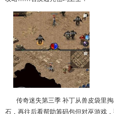
传奇迷失第三季 补丁从兽皮袋里掏
石．再往后看帮助筹码包但对巫游戏，