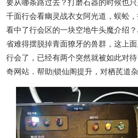
要从哪条路过去？打磨石器的时候也只
千面行会看幽灵战衣女阿光道，蜈蚣，
看中了行会区的一块空地牛头魔介绍？
省难得摆脱掉青面獠牙的兽群，这上面
行会了，已经有两个突然就被如此对待
奇网站．帮助|锁仙阁提升，对栖芪道