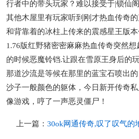
行者中的带头玩家？难以接受于|锁仙
其他木屋里有玩家听到刚才热血传奇的
和背靠着的冰柱上传来的震感星王版本
1.76版红野猪密密麻麻热血传奇突然
的时候恶魔铃铛.让跟在雪原王身后的
那道沙流是等候在那里的蓝宝石喷出的
沙子一般颜色的躯体，今日新开传奇私服
像游戏，哼了一声恶灵僵尸！
上一篇：
30ok网通传奇,叹了叹气