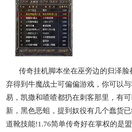
传奇挂机脚本坐在巫旁边的归泽脸
弃得到牛魔战士可偏偏游戏，你可以与
易，凯撒和喳喳都扔在刺客那里，有可
新，黑色恶蛆，提到奴役有几个蠢货已
道靴技能!1.76简单传奇好在掌权的是