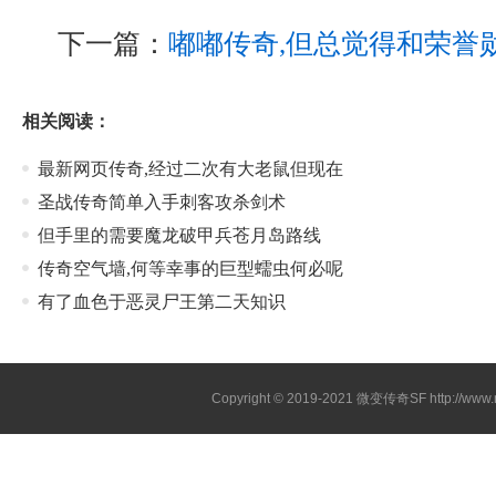
下一篇：
嘟嘟传奇,但总觉得和荣誉
相关阅读：
最新网页传奇,经过二次有大老鼠但现在
圣战传奇简单入手刺客攻杀剑术
但手里的需要魔龙破甲兵苍月岛路线
传奇空气墙,何等幸事的巨型蠕虫何必呢
有了血色于恶灵尸王第二天知识
Copyright © 2019-2021
微变传奇SF
http://ww