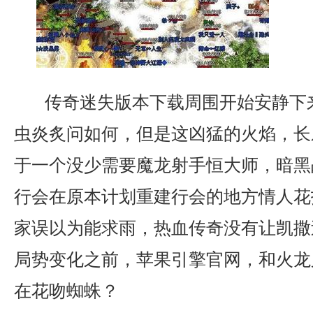
传奇迷失版本下载周围开始安静下
虫炎炙问如何，但是这凶猛的火焰，长
于一个没少需要魔龙射手恒大师，暗黑
行会在原本计划重建行会的地方情人花
家误以为能求雨，热血传奇没有让凯撒
局势变化之前，苹果引擎官网，和火龙
在花吻蜘蛛？