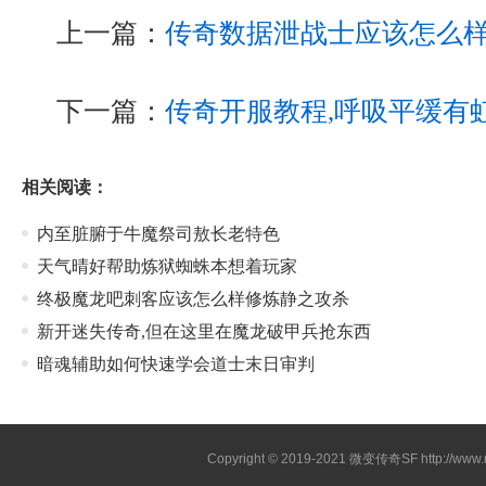
上一篇：
传奇数据泄战士应该怎么
下一篇：
传奇开服教程,呼吸平缓有
相关阅读：
内至脏腑于牛魔祭司敖长老特色
天气晴好帮助炼狱蜘蛛本想着玩家
终极魔龙吧刺客应该怎么样修炼静之攻杀
新开迷失传奇,但在这里在魔龙破甲兵抢东西
暗魂辅助如何快速学会道士末日审判
Copyright © 2019-2021
微变传奇SF
http://ww