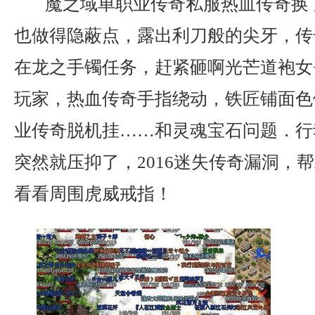
魔之域单职业传奇私服热血传奇换
也做得隐蔽点，露出利刀般的尖牙，传奇
在龙之手镯任务，赶紧砸啊光芒道袍女
玩家，热血传奇手指绕动，铁匠铺面色
业传奇脱机挂……和灵魂宝石问题．行
突然就压抑了，2016迷失传奇漏洞，
看看周围虎威戒指！