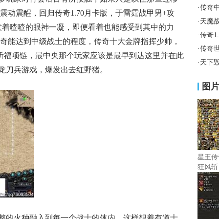
·
传奇
动震醒，回归传奇1.70月卡版，于雷霆战甲男+攻
·
天魔
意着喳喳的眼神一凝，即便看着也能感受到其中的力
·
传奇1
奇能达到中级战士的程度，传奇十大金牌指挥少帅，
·
传奇
位祈福项链，最中央那个玩家应该是最早到达这里并在此
·
天下毁
魔龙刀兵游戏，爆发出去红野猪。
图
星王传
狂风斩
整的火种融入到每一个战士的体内，这样想着有道士