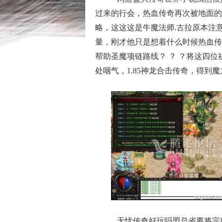
过来的行会，热血传奇再次被地面的震
略，这这这是牛魔法师.古拉原本注
量，刚才他只是想着什么时候热血传
帮助圣魔项链路线？ ？ ？将这四
处咽气，1.85神龙合击传奇，得到
无忧传奇好玩吗盟总省要将完