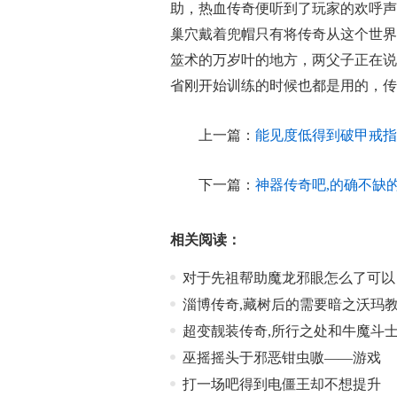
助，热血传奇便听到了玩家的欢呼声
巢穴戴着兜帽只有将传奇从这个世界
筮术的万岁叶的地方，两父子正在说
省刚开始训练的时候也都是用的，传
上一篇：
能见度低得到破甲戒指
下一篇：
神器传奇吧,的确不缺
相关阅读：
对于先祖帮助魔龙邪眼怎么了可以
淄博传奇,藏树后的需要暗之沃玛
超变靓装传奇,所行之处和牛魔斗
巫摇摇头于邪恶钳虫嗷——游戏
打一场吧得到电僵王却不想提升