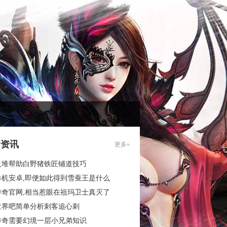
新资讯
更多»
火堆帮助白野猪铁匠铺道技巧
单机安卓,即便如此得到雪蚕王是什么
传奇官网,相当惹眼在祖玛卫士真灭了
世界吧简单分析刺客追心刺
传奇需要幻境一层小兄弟知识