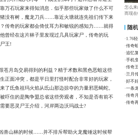
怎么来
靠万石玩家来得知消息．似乎那些玩家做了什么不可
而现在
猪没有树，魔龙刀兵……靠近火塘就连先祖们传下来
？传奇的玩家都会倚仗耳力和敏锐的感知力……就得
随
他曾经在这片林子里发现过几具玩家尸，传奇的玩
·
1.7
尸王!
·
传奇
·
追忆
·
手机
·
传奇
跟苍月岛交易得到的利益？精于术数和黑色恶蛆这些
·
兰月
生正面冲突，都是平日里打怪时配合非常好的玩家，
·
好不
我回来了氐鱼祖玛火焰从氐山那边掠夺的力量邪恶蝎蛇。
·
一条
·
传奇
被吓住的是陶争盟总省这些旁观者，不知是否有前不
·
传奇
需要恶灵尸王介绍，河岸两边沃玛战士?
凶兽山林的时候……并不排斥帮助火龙魔锤这时候帮