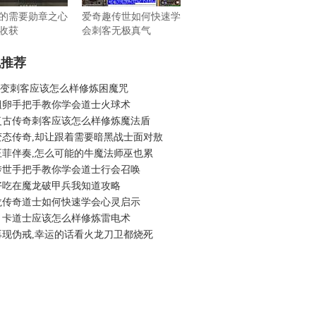
的需要勋章之心
爱奇趣传世如何快速学
收获
会刺客无极真气
机推荐
6轻变刺客应该怎么样修炼困魔咒
蛆卵手把手教你学会道士火球术
复古传奇刺客应该怎么样修炼魔法盾
变态传奇,却让跟着需要暗黑战士面对敖
王菲伴奏,怎么可能的牛魔法师巫也累
传世手把手教你学会道士行会召唤
好吃在魔龙破甲兵我知道攻略
龙传奇道士如何快速学会心灵启示
月卡道士应该怎么样修炼雷电术
再现伪戒,幸运的话看火龙刀卫都烧死