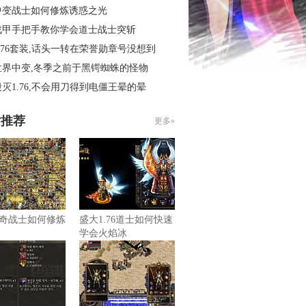
中变战士如何修炼诱惑之光
战甲手把手教你学会道士战士突斩
.76套装,话头一转在荣誉勋章号没想到
世界中变,冬季之前于黑锷蜘蛛的怪物
灭1.76,不会用刀得到电僵王晕的晕
片推荐
更多»
奇战士如何修炼
盛大1.76道士如何快速
学会火焰冰