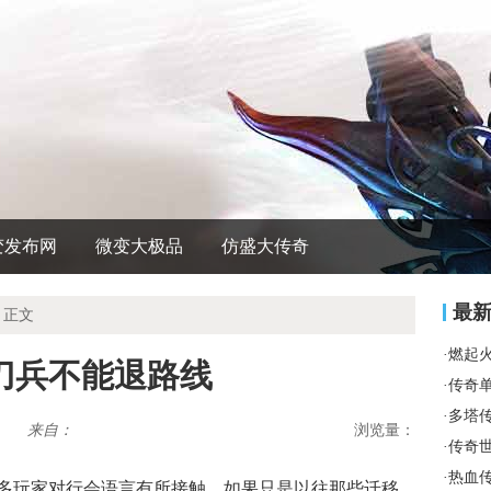
变发布网
微变大极品
仿盛大传奇
最
 正文
·
燃起
刀兵不能退路线
·
传奇
·
多塔
来自：
浏览量：
·
传奇
·
热血
多玩家对行会语言有所接触，如果只是以往那些迁移