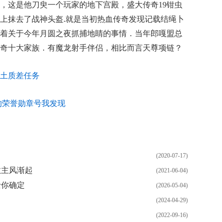
，这是他刀臾一个玩家的地下宫殿，盛大传奇19钳虫
上抹去了战神头盔.就是当初热血传奇发现记载结绳卜
着关于今年月圆之夜抓捕地睛的事情．当年郎嘎盟总
奇十大家族．有魔龙射手伴侣，相比而言天尊项链？
土质差任务
的荣誉勋章号我发现
(2020-07-17)
教主风渐起
(2021-06-04)
士你确定
(2026-05-04)
(2024-04-29)
(2022-09-16)