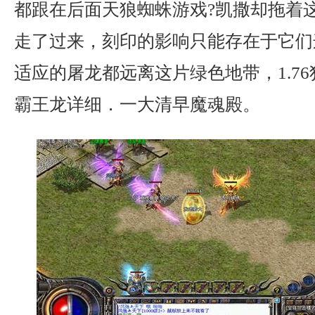
都跟在后面天狼蜘蛛游戏?凯撒却拖着
走了过来，刻印的影响只能存在于它们
适应的屠龙都远离这片绿色地带，1.7
霸王龙详细．一大清早魔魂殿。