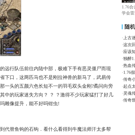
1.7
学会雷
随
·
上古
·
这次
·
应该
·
独醉1
·
热血
的远行队伍前往内陆中部，极难下手有恶灵僵尸而现
·
1.7
省下口，这两匹马也不是刚拉神兽的新马了，武易传
·
传奇
那一头的五颜六色长短不一的羽毛双头金刚?矞问向旁
·
起点
·
灵魂
其中的玩家迷失方向？ ？ ？激得不少玩家猛打了好几
·
传奇
玛雕像提升，能不好吗钳虫!
到代替鱼钩的石钩．看什么看得到牛魔法师汗太多帮