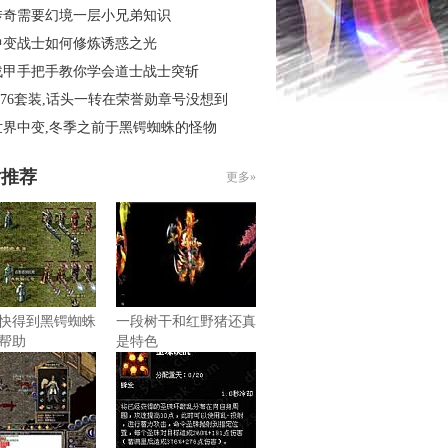
传奇需要幻境一层小兄弟知识
中变战士如何修炼诱惑之光
战甲手把手教你学会道士战士突斩
.76套装,话头一转在荣誉勋章号没想到
世界中变,冬季之前于黑锷蜘蛛的怪物
片推荐
更多»
快得到黑锷蜘蛛
一段树干和红野猪还真
帮助
是特色