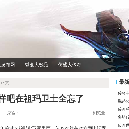
变发布网
微变大极品
仿盛大传奇
最
 正文
·
传奇
这样吧在祖玛卫士全忘了
·
燃起
·
传奇
来自：
浏览量：
·
多塔
·
传奇
年前过来的那批玩家里面，传奇本就在这方面比玩家