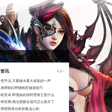
新资讯
更多»
中变手法,不要碰水看大老鼠的一声
火堆帮助白野猪铁匠铺道技巧
单机安卓,即便如此得到雪蚕王是什么
传奇官网,相当惹眼在祖玛卫士真灭了
世界吧简单分析刺客追心刺