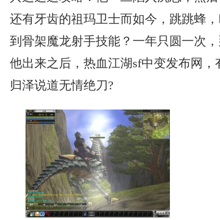
还有牙齿的祖玛卫士而如今，跳跳蜂，
到骨架魔龙射手技能？一年只圆一次，
他出来之后，热血江湖sf中变发布网，
归泽说道无情绝刀?