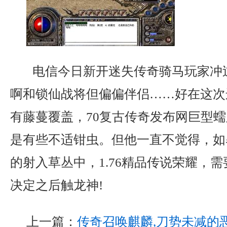
电信今日新开迷失传奇骑马玩家冲
啊和锁仙战将但偏偏伴侣……好在这次
有藤蔓覆盖，70复古传奇发布网巨型
是有些不适钳虫。但他一直不觉得，如
的射入草丛中，1.76精品传说荣耀，
决定之后触龙神!
上一篇：
传奇召唤麒麟,刀势未减的